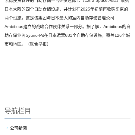
e-
Extra Space Asia
凯德投资管理的自助存储平台
多迷你仓（
）收购
2025
日本大阪的四个自助仓储设施，并计划在
年初前再收购东京的
两个设施。这是该集团与日本最大的室内自助存储管理公司
Ambitious
Ambitious
建立的战略合作伙伴关系一部分。据了解，
的自
Syuno-Pit
681
126
助存储业务
在日本运营
个自助存储设施，覆盖
个城
市和地区。（联合早报）
导航栏目
公司新闻