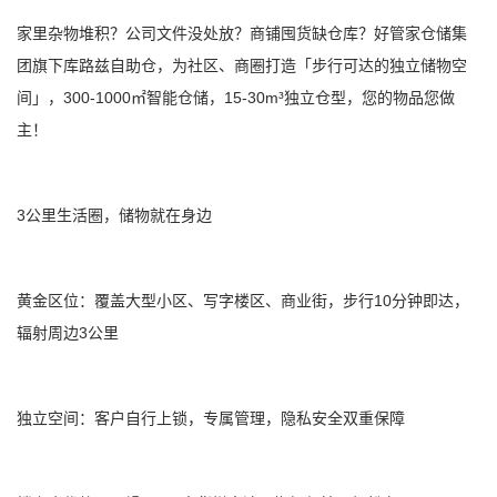
家里杂物堆积？公司文件没处放？商铺囤货缺仓库？好管家仓储集
团旗下库路兹自助仓，为社区、商圈打造「步行可达的独立储物空
300-1000
15-30m³
间」，
㎡智能仓储，
独立仓型，您的物品您做
主！
3
公里生活圈，储物就在身边
10
黄金区位：覆盖大型小区、写字楼区、商业街，步行
分钟即达，
3
辐射周边
公里
独立空间：客户自行上锁，专属管理，隐私安全双重保障