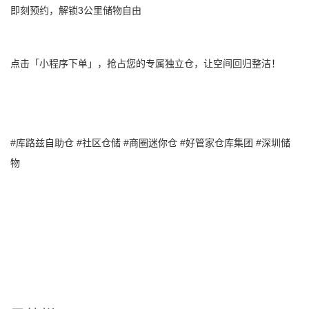
3
即刻预约，解锁
公里储物自由
点击「小程序下单」，抢占您的专属独立仓，让空间回归整洁！
#
#
#
#
#
库路兹自助仓
社区仓储
商圈迷你仓
好管家仓库集团
深圳储
物