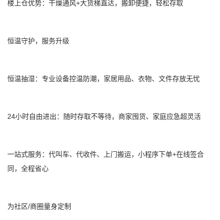
+
楼上仓优势：干燥通风
大货梯直达，搬卸便捷，轻松存取
恒温守护，服务升级
恒温抽湿：专业设备控温防潮，家居用品、衣物、文件存放无忧
24
小时自由进出：随时存取不等待，商家囤货、家庭应急超灵活
+
一站式服务：代叫车、代收件、上门搬运，小程序下单
在线签合
同，全程省心
/
为社区
商圈量身定制