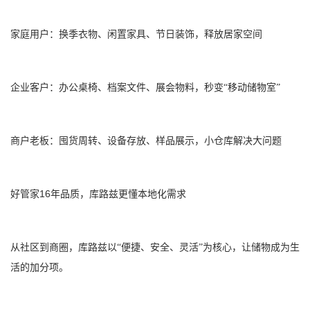
家庭用户：换季衣物、闲置家具、节日装饰，释放居家空间
企业客户：办公桌椅、档案文件、展会物料，秒变“移动储物室”
商户老板：囤货周转、设备存放、样品展示，小仓库解决大问题
16
好管家
年品质，库路兹更懂本地化需求
从社区到商圈，库路兹以“便捷、安全、灵活”为核心，让储物成为生
活的加分项。